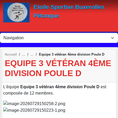
Panneau de gestion des cookies
Etoile Sportive Buxerolles
Pétanque
Accueil
Equipe 3 vétéran 4ème division Poule D
EQUIPE 3 VÉTÉRAN 4ÈME
DIVISION POULE D
L'équipe
Equipe 3 vétéran 4ème division Poule D
est
composée de 12 membres.