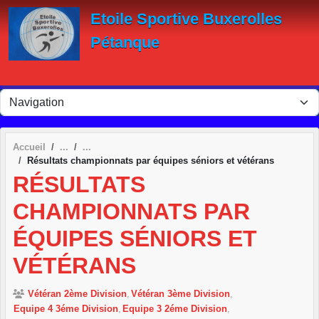
Panneau de gestion des cookies
Etoile Sportive Buxerolles
Pétanque
Accueil
Résultats championnats par équipes séniors et vétérans
RÉSULTATS
CHAMPIONNATS PAR
ÉQUIPES SÉNIORS ET
VÉTÉRANS
Vétéran 2ème Division
Vétéran 3ème Division
Equipe 4 3éme Division
Equipe 3 2éme Division