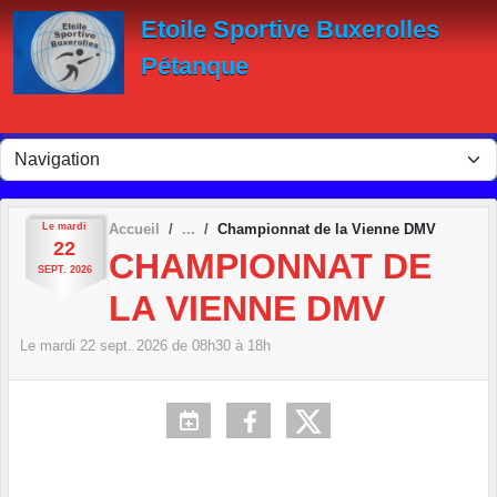
Panneau de gestion des cookies
Etoile Sportive Buxerolles
Pétanque
Le
mardi
Accueil
Championnat de la Vienne DMV
22
CHAMPIONNAT DE
SEPT.
2026
LA VIENNE DMV
Le
mardi
22
sept.
2026
de 08h30 à 18h