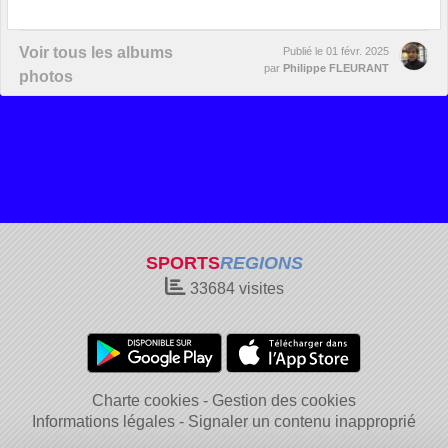
Voir tous les albums
Publié le
01 févr. 2025
par
Philippe FLEURANT
photos
SPORTS
REGIONS
33684
visites
Charte cookies
Gestion des cookies
Informations légales
Signaler un contenu inapproprié