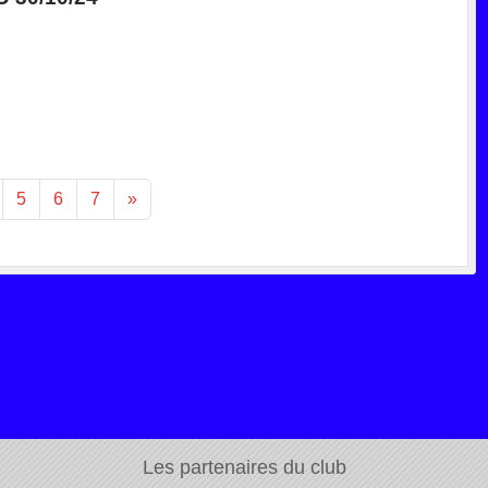
5
6
7
»
Les partenaires du club