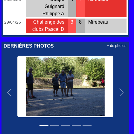
Guignard
Philippe A
Challenge des
3
8
Mirebeau
29/04/26
clubs Pascal D
DERNIÈRES PHOTOS
+ de photos
Précedent
Suiva