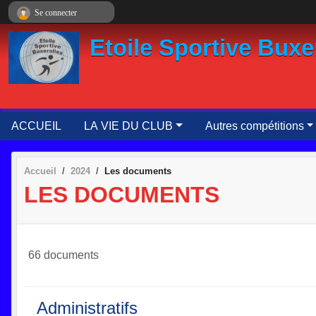
Panneau de gestion des cookies
Se connecter
Etoile Sportive Buxe
ACCUEIL
LA VIE DU CLUB
Autres compétitions
Accueil
2024
Les documents
LES DOCUMENTS
66 documents
Administratifs