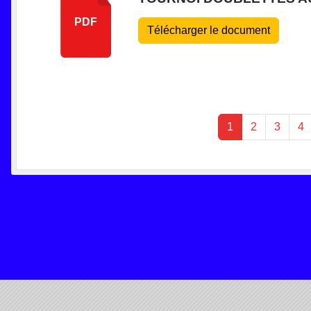
PDF
Télécharger le document
1
2
3
4