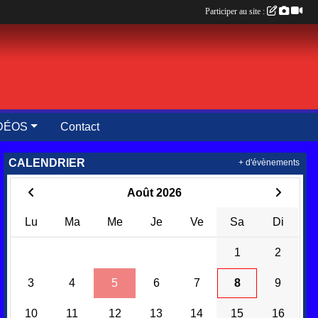
Participer au site :
DÉOS
Contact
CALENDRIER
+ d'évènements
Août 2026
Lu
Ma
Me
Je
Ve
Sa
Di
1
2
3
4
5
6
7
8
9
10
11
12
13
14
15
16