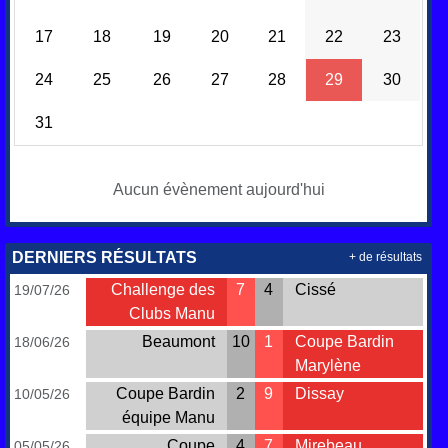
17
18
19
20
21
22
23
24
25
26
27
28
29
30
31
Aucun évènement aujourd'hui
DERNIERS RÉSULTATS
+ de résultats
Challenge des
7
4
Cissé
19/07/26
Clubs Manu
Beaumont
10
1
Coupe Bardin
18/06/26
Marylène
Coupe Bardin
2
9
Dissay
10/05/26
équipe Manu
Coupe
4
7
Mirebeau
05/05/26