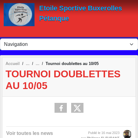
Panneau de gestion des cookies
Etoile Sportive Buxerolles
Pétanque
Accueil
Tournoi doublettes au 10/05
TOURNOI DOUBLETTES
AU 10/05
Voir toutes les news
Publié le
16 mai 2023
par
Philippe FLEURANT