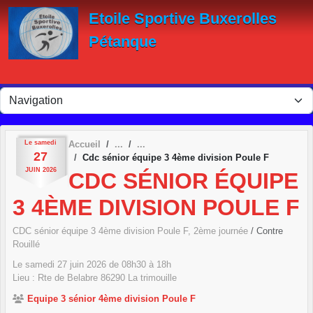
Panneau de gestion des cookies
Etoile Sportive Buxerolles
Pétanque
Le
samedi
Accueil
27
Cdc sénior équipe 3 4ème division Poule F
JUIN
2026
CDC SÉNIOR ÉQUIPE
3 4ÈME DIVISION POULE F
CDC sénior équipe 3 4ème division Poule F, 2ème journée
/ Contre
Rouillé
Le
samedi
27
juin
2026
de 08h30 à 18h
Lieu :
Rte de Belabre
86290
La trimouille
Equipe 3 sénior 4ème division Poule F