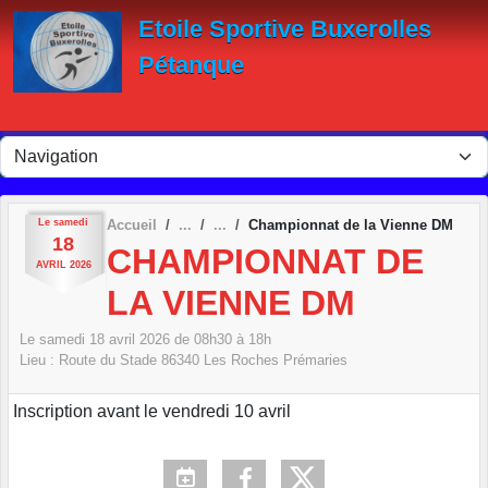
Panneau de gestion des cookies
Etoile Sportive Buxerolles
Pétanque
Le
samedi
Accueil
Championnat de la Vienne DM
18
CHAMPIONNAT DE
AVRIL
2026
LA VIENNE DM
Le
samedi
18
avril
2026
de 08h30 à 18h
Lieu :
Route du Stade
86340
Les Roches Prémaries
Inscription avant le vendredi 10 avril