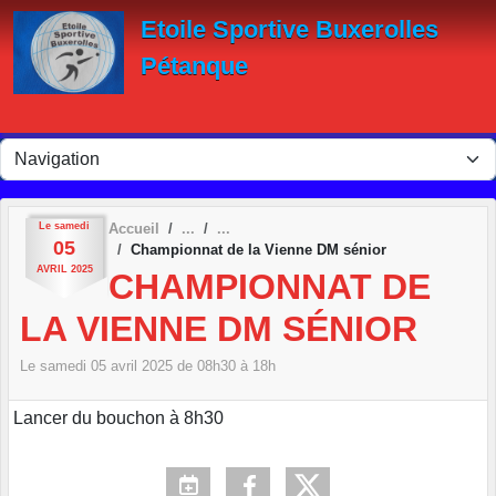
Panneau de gestion des cookies
Etoile Sportive Buxerolles
Pétanque
Le
samedi
Accueil
05
Championnat de la Vienne DM sénior
AVRIL
2025
CHAMPIONNAT DE
LA VIENNE DM SÉNIOR
Le
samedi
05
avril
2025
de 08h30 à 18h
Lancer du bouchon à 8h30