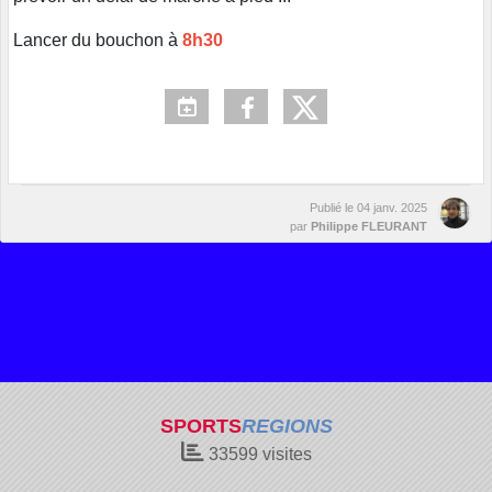
Lancer du bouchon à
8h30
Publié le
04 janv. 2025
par
Philippe FLEURANT
SPORTS
REGIONS
33599
visites