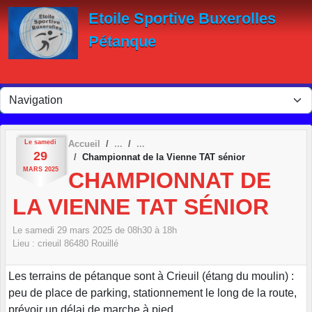
Panneau de gestion des cookies
Etoile Sportive Buxerolles
Pétanque
Le
samedi
Accueil
29
Championnat de la Vienne TAT sénior
MARS
2025
CHAMPIONNAT DE
LA VIENNE TAT SÉNIOR
Le
samedi
29
mars
2025
de 08h30 à 18h
Lieu :
crieuil
86480
Rouillé
Les terrains de pétanque sont à Crieuil (étang du moulin) :
peu de place de parking, stationnement le long de la route,
prévoir un délai de marche à pied ...