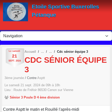
Panneau de gestion des cookies
Etoile Sportive Buxerolles
Pétanque
Le
samedi
Accueil
Cdc sénior équipe 3
21
CDC SÉNIOR ÉQUIPE
SEPT.
2024
3
3ème journée
/ Contre
Asptt
Le
samedi
21
sept.
2024
de 09h à 18h
Lieu :
Route de Fréfoir
86530
Cenon sur Vienne
Sénior 3 Poule D 4 ème division
Contre Asptt le matin et Rouillé l'après-midi