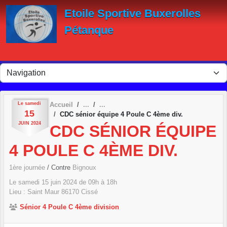
Panneau de gestion des cookies
Etoile Sportive Buxerolles
Pétanque
Le
samedi
Accueil
15
CDC sénior équipe 4 Poule C 4ème div.
JUIN
2024
CDC SÉNIOR ÉQUIPE
4 POULE C 4ÈME DIV.
1ère journée
/ Contre
Bignoux
Le
samedi
15
juin
2024
de 09h à 18h
Lieu :
Saint Maur
86170
Cissé
Sénior 4 Poule C 4ème division