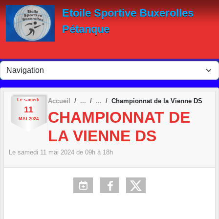
Panneau de gestion des cookies
Etoile Sportive Buxerolles
Pétanque
Le
samedi
Accueil
Championnat de la Vienne DS
11
CHAMPIONNAT DE
MAI
2024
LA VIENNE DS
Le
samedi
11
mai
2024
de 09h à 18h